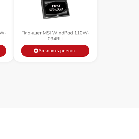
0W-
Планшет MSI WindPad 110W-
094RU
Заказать ремонт