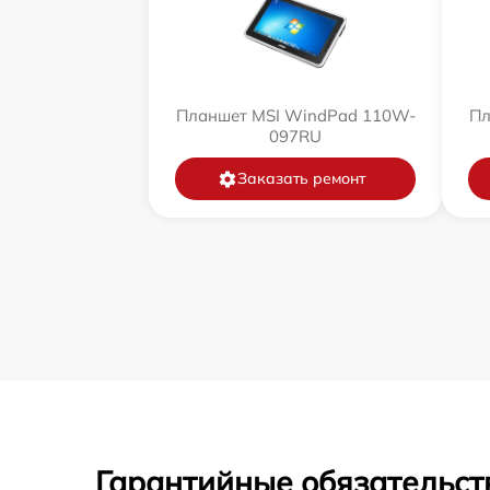
Планшет MSI WindPad 110W-
Пл
097RU
Заказать ремонт
Гарантийные обязательст