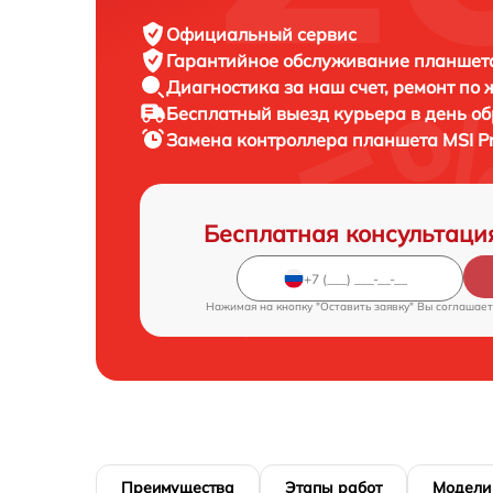
Официальный сервис
Гарантийное обслуживание
планшета
Диагностика за наш счет,
ремонт по
Бесплатный выезд курьера
в день о
Замена контроллера планшета
MSI P
Бесплатная консультаци
Нажимая на кнопку "Оставить заявку" Вы соглашает
Преимущества
Этапы работ
Модели