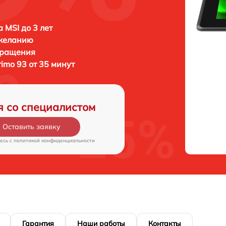
 MSI до 3 лет
 желанию
бращения
rimo 93 от 35 минут
я со специалистом
Оставить заявку
есь c
политикой конфиденциальности
Гарантия
Наши работы
Контакты