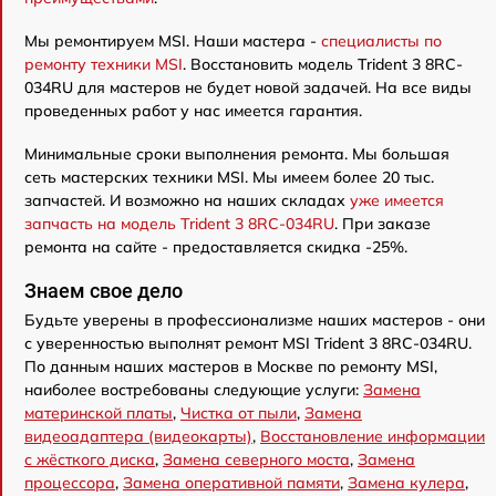
Мы ремонтируем MSI. Наши мастера -
специалисты по
ремонту техники MSI
. Восстановить модель Trident 3 8RC-
034RU для мастеров не будет новой задачей. На все виды
проведенных работ у нас имеется гарантия.
Минимальные сроки выполнения ремонта. Мы большая
сеть мастерских техники MSI. Мы имеем более 20 тыс.
запчастей. И возможно на наших складах
уже имеется
запчасть на модель Trident 3 8RC-034RU
. При заказе
ремонта на сайте - предоставляется скидка -25%.
Знаем свое дело
Будьте уверены в профессионализме наших мастеров - они
с уверенностью выполнят ремонт MSI Trident 3 8RC-034RU.
По данным наших мастеров в Москве по ремонту MSI,
наиболее востребованы следующие услуги:
Замена
материнской платы
,
Чистка от пыли
,
Замена
видеоадаптера (видеокарты)
,
Восстановление информации
с жёсткого диска
,
Замена северного моста
,
Замена
процессора
,
Замена оперативной памяти
,
Замена кулера
,