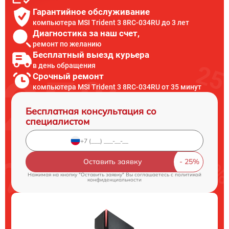
Гарантийное обслуживание
компьютера MSI Trident 3 8RC-034RU до 3 лет
Диагностика за наш счет,
ремонт по желанию
Бесплатный выезд курьера
в день обращения
Срочный ремонт
компьютера MSI Trident 3 8RC-034RU от 35 минут
Бесплатная консультация со
специалистом
Оставить заявку
Нажимая на кнопку "Оставить заявку" Вы соглашаетесь c
политикой
конфиденциальности