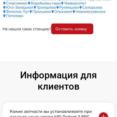
Спортивная
Воробьёвы горы
Университет
Юго-Западная
Тропарёво
Румянцево
Саларьево
Филатов Луг
Прокшино
Ольховая
Новомосковская
Потапово
Не нашли свою станцию?
Оставить заявку
Информация для
клиентов
Какие запчасти вы устанавливаете при
ремонте компьютера MSI Trident 3 8RC-