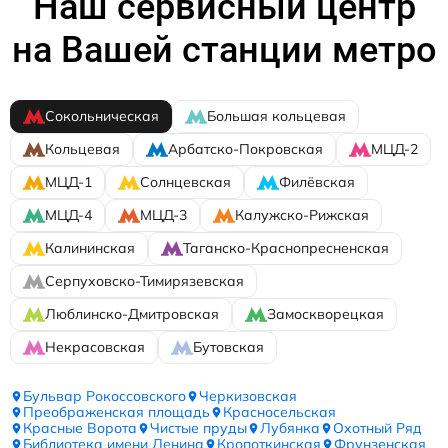
Наш сервисный центр
на Вашей станции метро
Сокольническая
Большая кольцевая
Кольцевая
Арбатско-Покровская
МЦД-2
МЦД-1
Солнцевская
Филёвская
МЦД-4
МЦД-3
Калужско-Рижская
Калининская
Таганско-Краснопресненская
Серпуховско-Тимирязевская
Люблинско-Дмитровская
Замоскворецкая
Некрасовская
Бутовская
Бульвар Рокоссовского
Черкизовская
Преображенская площадь
Красносельская
Красные Ворота
Чистые пруды
Лубянка
Охотный Ряд
Библиотека имени Ленина
Кропоткинская
Фрунзенская