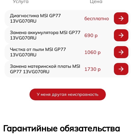
Услуга
Цена
Диагностика MSI GP77
бесплатно
13VG070RU
Замена аккумулятора MSI GP77
690 р
13VG070RU
Чистка от пыли MSI GP77
1060 р
13VG070RU
Замена материнской платы MSI
1730 р
GP77 13VG070RU
У меня другая неисправность
Гарантийные обязательства