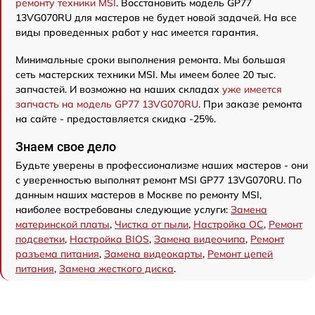
ремонту техники MSI
. Восстановить модель GP77
13VG070RU для мастеров не будет новой задачей. На все
виды проведенных работ у нас имеется гарантия.
Минимальные сроки выполнения ремонта. Мы большая
сеть мастерских техники MSI. Мы имеем более 20 тыс.
запчастей. И возможно на наших складах
уже имеется
запчасть на модель GP77 13VG070RU
. При заказе ремонта
на сайте - предоставляется скидка -25%.
Знаем свое дело
Будьте уверены в профессионализме наших мастеров - они
с уверенностью выполнят ремонт MSI GP77 13VG070RU. По
данным наших мастеров в Москве по ремонту MSI,
наиболее востребованы следующие услуги:
Замена
материнской платы
,
Чистка от пыли
,
Настройка ОС
,
Ремонт
подсветки
,
Настройка BIOS
,
Замена видеочипа
,
Ремонт
разъема питания
,
Замена видеокарты
,
Ремонт цепей
питания
,
Замена жесткого диска
.