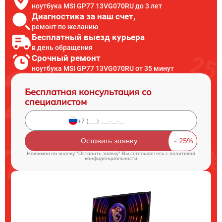
ноутбука MSI GP77 13VG070RU до 3 лет
Диагностика за наш счет,
ремонт по желанию
Бесплатный выезд курьера
в день обращения
Срочный ремонт
ноутбука MSI GP77 13VG070RU от 35 минут
Бесплатная консультация со
специалистом
Оставить заявку
Нажимая на кнопку "Оставить заявку" Вы соглашаетесь c
политикой
конфиденциальности