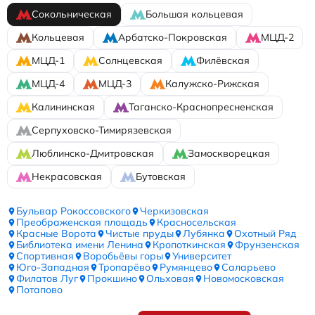
Сокольническая
Большая кольцевая
Кольцевая
Арбатско-Покровская
МЦД-2
МЦД-1
Солнцевская
Филёвская
МЦД-4
МЦД-3
Калужско-Рижская
Калининская
Таганско-Краснопресненская
Серпуховско-Тимирязевская
Люблинско-Дмитровская
Замоскворецкая
Некрасовская
Бутовская
Бульвар Рокоссовского
Черкизовская
Преображенская площадь
Красносельская
Красные Ворота
Чистые пруды
Лубянка
Охотный Ряд
Библиотека имени Ленина
Кропоткинская
Фрунзенская
Спортивная
Воробьёвы горы
Университет
Юго-Западная
Тропарёво
Румянцево
Саларьево
Филатов Луг
Прокшино
Ольховая
Новомосковская
Потапово