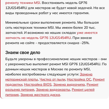
ремонту техники MSI
. Восстановить модель GP76
12UGS454RU для мастеров не будет новой задачей. На все
виды проведенных работ у нас имеется гарантия.
Минимальные сроки выполнения ремонта. Мы большая
сеть мастерских техники MSI. Мы имеем более 20 тыс.
запчастей. И возможно на наших складах
уже имеется
запчасть на модель GP76 12UGS454RU
. При заказе
ремонта на сайте - предоставляется скидка -25%.
Знаем свое дело
Будьте уверены в профессионализме наших мастеров - они
с уверенностью выполнят ремонт MSI GP76 12UGS454RU. По
данным наших мастеров в Москве по ремонту MSI,
наиболее востребованы следующие услуги:
Замена
материнской платы
,
Чистка от пыли
,
Настройка ОС
,
Ремонт
подсветки
,
Настройка BIOS
,
Замена видеочипа
,
Ремонт
разъема питания
,
Замена видеокарты
,
Ремонт цепей
питания
,
Замена жесткого диска
.