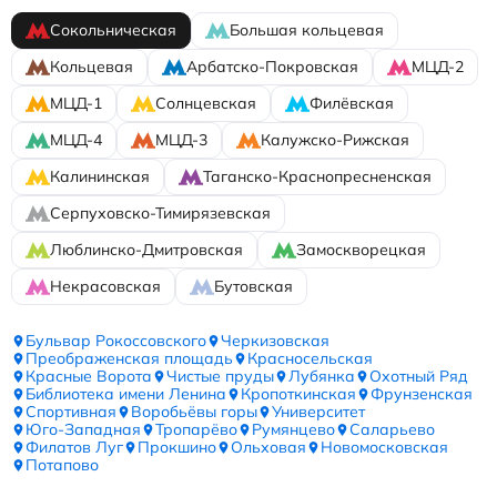
Сокольническая
Большая кольцевая
Кольцевая
Арбатско-Покровская
МЦД-2
МЦД-1
Солнцевская
Филёвская
МЦД-4
МЦД-3
Калужско-Рижская
Калининская
Таганско-Краснопресненская
Серпуховско-Тимирязевская
Люблинско-Дмитровская
Замоскворецкая
Некрасовская
Бутовская
Бульвар Рокоссовского
Черкизовская
Преображенская площадь
Красносельская
Красные Ворота
Чистые пруды
Лубянка
Охотный Ряд
Библиотека имени Ленина
Кропоткинская
Фрунзенская
Спортивная
Воробьёвы горы
Университет
Юго-Западная
Тропарёво
Румянцево
Саларьево
Филатов Луг
Прокшино
Ольховая
Новомосковская
Потапово