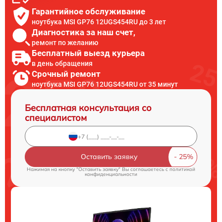
Гарантийное обслуживание
ноутбука MSI GP76 12UGS454RU до 3 лет
Диагностика за наш счет,
ремонт по желанию
Бесплатный выезд курьера
в день обращения
Срочный ремонт
ноутбука MSI GP76 12UGS454RU от 35 минут
Бесплатная консультация со
специалистом
Оставить заявку
Нажимая на кнопку "Оставить заявку" Вы соглашаетесь c
политикой
конфиденциальности