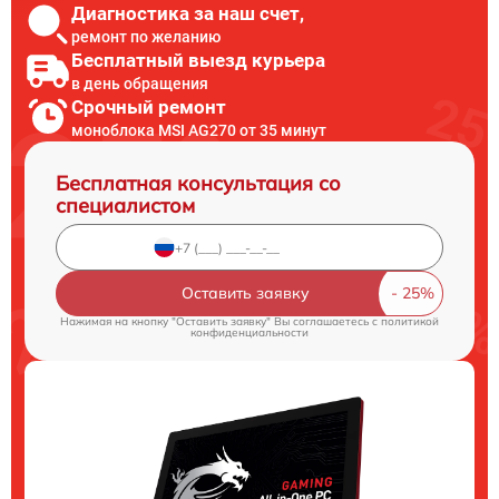
Диагностика за наш счет,
ремонт по желанию
Бесплатный выезд курьера
в день обращения
Срочный ремонт
моноблока MSI AG270 от 35 минут
Бесплатная консультация со
специалистом
Оставить заявку
Нажимая на кнопку "Оставить заявку" Вы соглашаетесь c
политикой
конфиденциальности