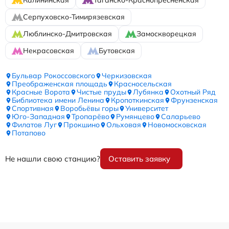
Калининская
Таганско-Краснопресненская
Серпуховско-Тимирязевская
Люблинско-Дмитровская
Замоскворецкая
Некрасовская
Бутовская
Бульвар Рокоссовского
Черкизовская
Преображенская площадь
Красносельская
Красные Ворота
Чистые пруды
Лубянка
Охотный Ряд
Библиотека имени Ленина
Кропоткинская
Фрунзенская
Спортивная
Воробьёвы горы
Университет
Юго-Западная
Тропарёво
Румянцево
Саларьево
Филатов Луг
Прокшино
Ольховая
Новомосковская
Потапово
Не нашли свою станцию?
Оставить заявку