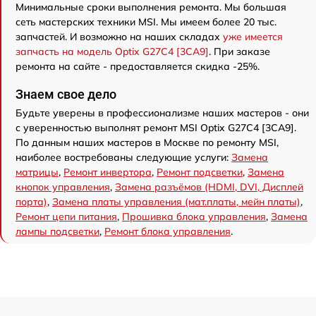
Минимальные сроки выполнения ремонта. Мы большая
сеть мастерских техники MSI. Мы имеем более 20 тыс.
запчастей. И возможно на наших складах
уже имеется
запчасть на модель Optix G27C4 [3CA9]
. При заказе
ремонта на сайте - предоставляется скидка -25%.
Знаем свое дело
Будьте уверены в профессионализме наших мастеров - они
с уверенностью выполнят ремонт MSI Optix G27C4 [3CA9].
По данным наших мастеров в Москве по ремонту MSI,
наиболее востребованы следующие услуги:
Замена
матрицы
,
Ремонт инвертора
,
Ремонт подсветки
,
Замена
кнопок управления
,
Замена разъёмов (HDMI, DVI, Дисплей
порта)
,
Замена платы управления (мат.платы, мейн платы)
,
Ремонт цепи питания
,
Прошивка блока управления
,
Замена
лампы подсветки
,
Ремонт блока управления
.