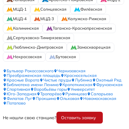
МЦД-1
Солнцевская
Филёвская
МЦД-4
МЦД-3
Калужско-Рижская
Калининская
Таганско-Краснопресненская
Серпуховско-Тимирязевская
Люблинско-Дмитровская
Замоскворецкая
Некрасовская
Бутовская
Бульвар Рокоссовского
Черкизовская
Преображенская площадь
Красносельская
Красные Ворота
Чистые пруды
Лубянка
Охотный Ряд
Библиотека имени Ленина
Кропоткинская
Фрунзенская
Спортивная
Воробьёвы горы
Университет
Юго-Западная
Тропарёво
Румянцево
Саларьево
Филатов Луг
Прокшино
Ольховая
Новомосковская
Потапово
Не нашли свою станцию?
Оставить заявку