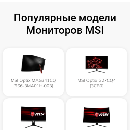
Популярные модели
Мониторов MSI
MSI Optix MAG341CQ
MSI Optix G27CQ4
[9S6-3MA01H-003]
[3CB0]