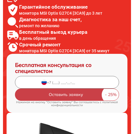
Гарантийное обслуживание
монитора MSI Optix G27C4 [3CA9] до 3 лет
Диагностика за наш счет,
ремонт по желанию
Бесплатный выезд курьера
в день обращения
Срочный ремонт
монитора MSI Optix G27C4 [3CA9] от 35 минут
Бесплатная консультация со
специалистом
Оставить заявку
Нажимая на кнопку "Оставить заявку" Вы соглашаетесь c
политикой
конфиденциальности