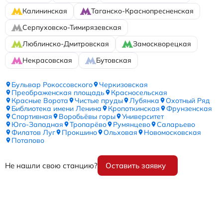
Калининская
Таганско-Краснопресненская
Серпуховско-Тимирязевская
Люблинско-Дмитровская
Замоскворецкая
Некрасовская
Бутовская
Бульвар Рокоссовского
Черкизовская
Преображенская площадь
Красносельская
Красные Ворота
Чистые пруды
Лубянка
Охотный Ряд
Библиотека имени Ленина
Кропоткинская
Фрунзенская
Спортивная
Воробьёвы горы
Университет
Юго-Западная
Тропарёво
Румянцево
Саларьево
Филатов Луг
Прокшино
Ольховая
Новомосковская
Потапово
Не нашли свою станцию?
Оставить заявку