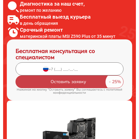
Диагностика за наш счет,
ремонт по желанию
Бесплатный выезд курьера
в день обращения
Срочный ремонт
материнской платы MSI Z590 Plus от 35 минут
Бесплатная консультация со
специалистом
Оставить заявку
Нажимая на кнопку "Оставить заявку" Вы соглашаетесь c
политикой
конфиденциальности