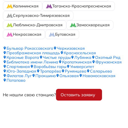
Калининская
Таганско-Краснопресненская
Серпуховско-Тимирязевская
Люблинско-Дмитровская
Замоскворецкая
Некрасовская
Бутовская
Бульвар Рокоссовского
Черкизовская
Преображенская площадь
Красносельская
Красные Ворота
Чистые пруды
Лубянка
Охотный Ряд
Библиотека имени Ленина
Кропоткинская
Фрунзенская
Спортивная
Воробьёвы горы
Университет
Юго-Западная
Тропарёво
Румянцево
Саларьево
Филатов Луг
Прокшино
Ольховая
Новомосковская
Потапово
Не нашли свою станцию?
Оставить заявку