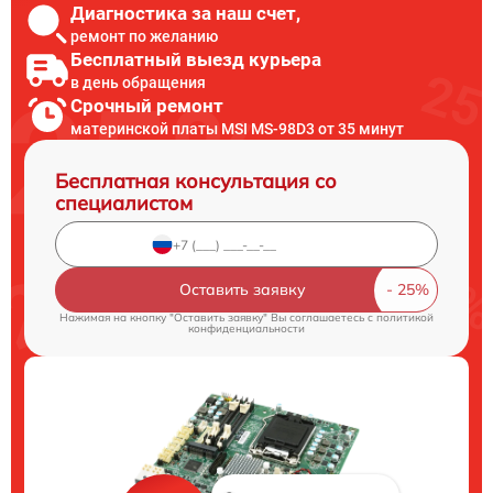
Диагностика за наш счет,
ремонт по желанию
Бесплатный выезд курьера
в день обращения
Срочный ремонт
материнской платы MSI MS-98D3 от 35 минут
Бесплатная консультация со
специалистом
Оставить заявку
Нажимая на кнопку "Оставить заявку" Вы соглашаетесь c
политикой
конфиденциальности