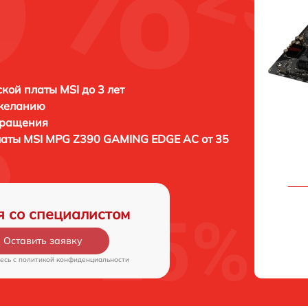
кой платы MSI до 3 лет
 желанию
бращения
латы
MSI MPG Z390 GAMING EDGE AC от 35
я со специалистом
Оставить заявку
есь c
политикой конфиденциальности