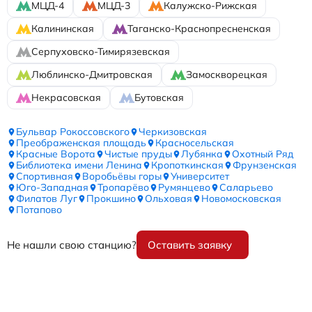
МЦД-4
МЦД-3
Калужско-Рижская
Калининская
Таганско-Краснопресненская
Серпуховско-Тимирязевская
Люблинско-Дмитровская
Замоскворецкая
Некрасовская
Бутовская
Бульвар Рокоссовского
Черкизовская
Преображенская площадь
Красносельская
Красные Ворота
Чистые пруды
Лубянка
Охотный Ряд
Библиотека имени Ленина
Кропоткинская
Фрунзенская
Спортивная
Воробьёвы горы
Университет
Юго-Западная
Тропарёво
Румянцево
Саларьево
Филатов Луг
Прокшино
Ольховая
Новомосковская
Потапово
Не нашли свою станцию?
Оставить заявку