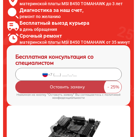
материнской платы MSI B450 TOMAHAWK до 3 лет
Диагностика за наш счет,
ремонт по желанию
Бесплатный выезд курьера
в день обращения
Срочный ремонт
материнской платы MSI B450 TOMAHAWK от 35 минут
Бесплатная консультация со
специалистом
Оставить заявку
Нажимая на кнопку "Оставить заявку" Вы соглашаетесь c
политикой
конфиденциальности